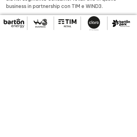
business in partnership con TIM e WIND3.
Energia
Nel 2017 entra nel mercato, dove offre energia
esclusivamente da fonti rinnovabili, con soluzioni
rivolte sia alle utenze domestiche che a quelle
business.
Ottica
È presente nel territorio nazionale con una rete di
Negozi in franchising a brand Claro, focalizzando
l’attenzione della propria ‘private label’
all’Artigianato Italiano.
Barton Park
Sede del Gruppo, un parco nel cuore della città di